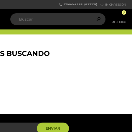
1700-VASARI (827274)


INICIAR SESIÓN
0

MI PEDIDO
AS BUSCANDO
ENVIAR