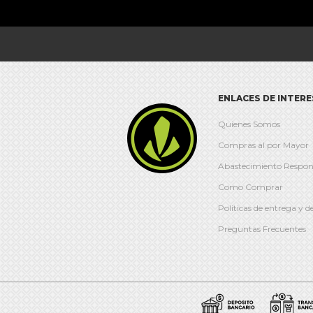
ENLACES DE INTERE

Quienes Somos
Compras al por Mayor
Abastecimiento Respon
Como Comprar
Politicas de entrega y d
Preguntas Frecuentes