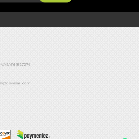
00-VASARI (827274)
al@disvasari.com