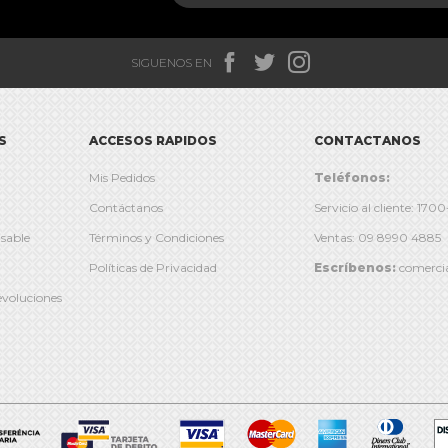



SIGUENOS EN
S
ACCESOS RAPIDOS
CONTACTANOS
Mis Pedidos
Teléfonos:
Contáctanos
Servicio al cliente: 17
sable
Términos y Condiciones
Ventas: 09 8990 4885
Políticas de Privacidad
Escríbenos:
comerci
evoluciones