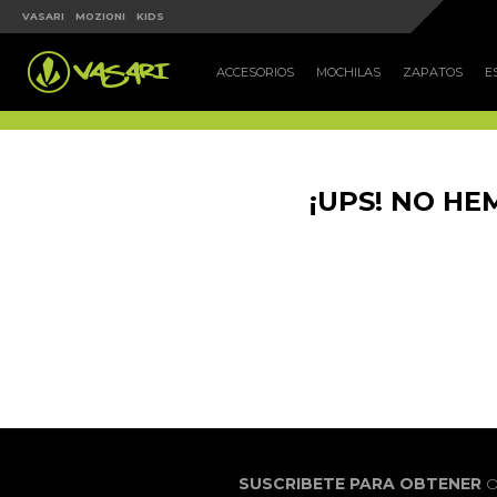

VASARI
MOZIONI
KIDS
ACCESORIOS
MOCHILAS
ZAPATOS
E
¡UPS! NO H
SUSCRIBETE PARA OBTENER
O