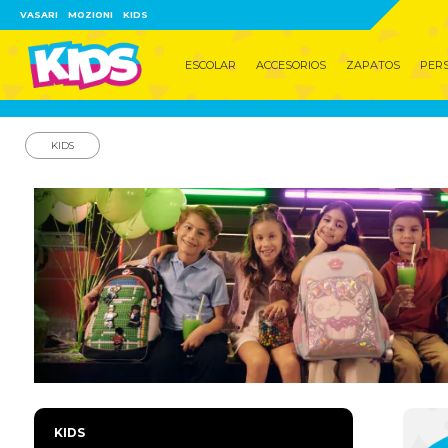
VASARI
MOZIONI
KIDS
ESCOLAR
ACCESORIOS
ZAPATOS
PERS
KIDS
KIDS