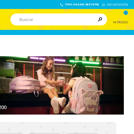
1700-VASARI (827274)


INICIAR SESIÓN
0

MI PEDIDO