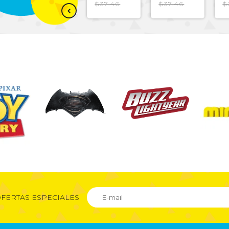
JUSTICE
CARS
AVENGERS
M
$37.46
$37.46
$
LEAGUE
ROJO
ASSEMBLE
R
NEGRO
NEGRO
FERTAS ESPECIALES