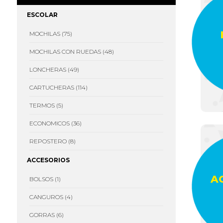
ESCOLAR
MOCHILAS (75)
MOCHILAS CON RUEDAS (48)
LONCHERA
CARTUCHERA
CARTUCHERA
CARTUCH
SPIDERMAN
SENCILLA
SENCILLA
DOBLE
LONCHERAS (49)
JURASSIC
FROZEN
SONIC
WORLD
CARTUCHERAS (114)
TERMOS (5)
ECONOMICOS (36)
REPOSTERO (8)
ACCESORIOS
A
BOLSOS (1)
CANGUROS (4)
SET DE
SET DE
SET DE
GORRA
CINTURON
CINTURON
CINTURON
PAW
GORRAS (6)
REATA
ELASTICO
REATA
PATROL