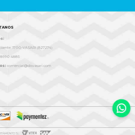
TANOS
s:
l cliente: 1700-VASARI (827274)
9 8990 4885
os:
comercial@disvasari.com

RTAMENTO TI: