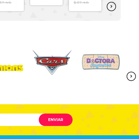
OZIONI
SPIDERMAN
CARS
37.46
$37.46
$37.46
OSADO
NEGRO
ROJO
ENVIAR