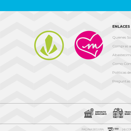
ENLACES 


Quienes S
Compras a
Abastecimi
Como Com
Politicas d
Preguntas 
PAGINA SEGURA:
| © C