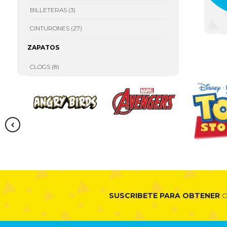
CARS
FROZEN
AVENGERS
ROJO
TURQUEZA
ASSEMBLE
BILLETERAS (3)
AZUL
CINTURONES (27)
ZAPATOS
CLOGS (8)
SUSCRIBETE PARA OBTENER
O