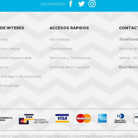



SIGUENOS EN
DE INTERES
ACCESOS RAPIDOS
CONTAC
omos
Mis Pedidos
Teléfono
l por Mayor
Contáctanos
Servicio a
ento Responsable
Términos y Condiciones
Ventas: 0
prar
Políticas de Privacidad
Escríben
e entrega y devoluciones
Frecuentes
OPYRIGHT 2020. TODOS LOS DERECHOS RESERVADOS A GRUPO PALMON | DESARROLLADO POR: DEPA